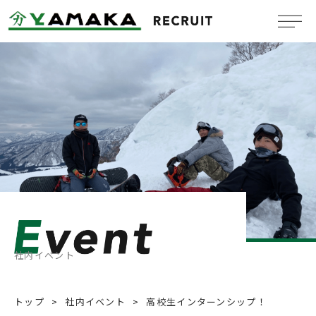
Company
会社概要
Benefit system
福利厚生
Message
メッセージ
Job information
新卒採用情報
社内イベント
Mid-Career
中途採用情報
トップ
社内イベント
高校生インターンシップ！