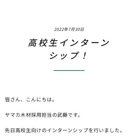
Job
職種 / 仕事内容紹介
2022年7月30日
Q & A
よくあるご質問
高校生インターン
Interview
シップ！
社員インタビュー
Event
社内イベント
Training & Career
皆さん、こんにちは。
研修・教育制度＆キャリアアップ
ヤマカ木材採用担当の武藤です。
Instagram
先日高校生向けのインターンシップを行いました。