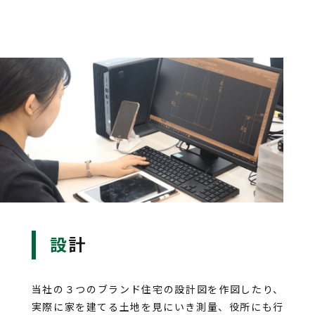
Job
職種 / 仕事内容紹介
Q & A
よくあるご質問
Interview
社員インタビュー
Event
社内イベント
Training & Career
設計
研修・教育制度＆キャリアアップ
Instagram
当社の３つのブランド住宅の設計図を作図したり、
実際に家を建てる土地を見にいき測量、役所にも行