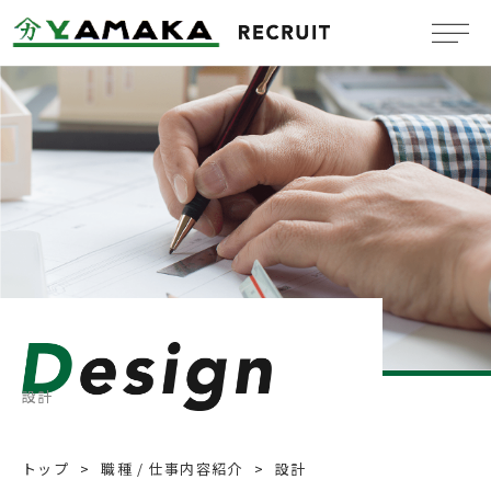
Company
会社概要
Benefit system
福利厚生
Message
メッセージ
Job information
新卒採用情報
設計
Mid-Career
中途採用情報
トップ
職種 / 仕事内容紹介
設計