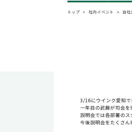
Q & A
よくあるご質問
トップ
社内イベント
自社
Event
社内イベント
Instagram
3/16にウインク愛知
一年目の武藤が司会を
説明会では各部署のス
今後説明会をたくさん