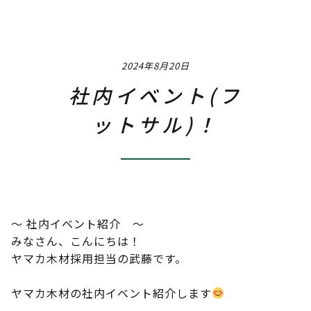
Job
職種 / 仕事内容紹介
2024年8月20日
Q & A
よくあるご質問
社内イベント(フ
Interview
ットサル)！
社員インタビュー
Event
社内イベント
Training & Career
～ 社内イベント紹介 ～
みなさん、こんにちは！
研修・教育制度＆キャリアアップ
ヤマカ木材採用担当の武藤です。
Instagram
ヤマカ木材の社内イベント紹介します