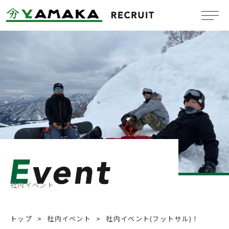
Company
会社概要
Benefit system
福利厚生
Message
メッセージ
Job information
新卒採用情報
社内イベント
Mid-Career
中途採用情報
トップ
社内イベント
社内イベント(フットサル)！