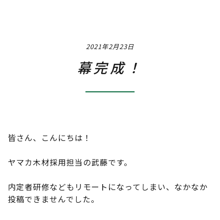
Job
職種 / 仕事内容紹介
2021年2月23日
Q & A
よくあるご質問
幕完成！
Interview
社員インタビュー
Event
社内イベント
皆さん、こんにちは！
Training & Career
ヤマカ木材採用担当の武藤です。
研修・教育制度＆キャリアアップ
内定者研修などもリモートになってしまい、なかなか
投稿できませんでした。
Instagram