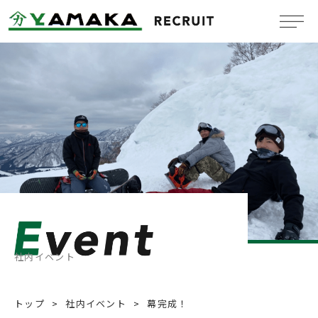
Company
会社概要
Benefit system
福利厚生
Message
メッセージ
Job information
新卒採用情報
社内イベント
Mid-Career
中途採用情報
トップ
社内イベント
幕完成！