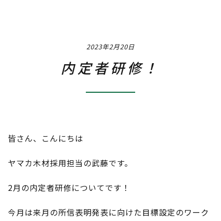
Job
職種 / 仕事内容紹介
2023年2月20日
Q & A
よくあるご質問
内定者研修！
Interview
社員インタビュー
Event
社内イベント
皆さん、こんにちは
Training & Career
ヤマカ木材採用担当の武藤です。
研修・教育制度＆キャリアアップ
2月の内定者研修についてです！
Instagram
今月は来月の所信表明発表に向けた目標設定のワーク