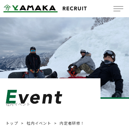
Company
会社概要
Benefit system
福利厚生
Message
メッセージ
Job information
新卒採用情報
社内イベント
Mid-Career
中途採用情報
トップ
社内イベント
内定者研修！