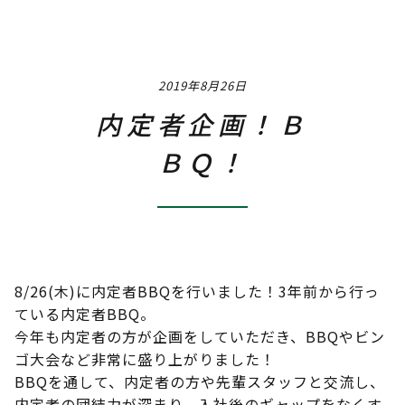
Job
職種 / 仕事内容紹介
2019年8月26日
Q & A
よくあるご質問
内定者企画！Ｂ
Interview
ＢＱ！
社員インタビュー
Event
社内イベント
Training & Career
8/26(木)に内定者BBQを行いました！3年前から行っ
ている内定者BBQ。
研修・教育制度＆キャリアアップ
今年も内定者の方が企画をしていただき、BBQやビン
ゴ大会など非常に盛り上がりました！
Instagram
BBQを通して、内定者の方や先輩スタッフと交流し、
内定者の団結力が深まり、入社後のギャップをなくす