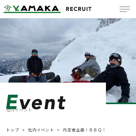
Company
会社概要
Benefit system
福利厚生
Message
メッセージ
Job information
新卒採用情報
社内イベント
Mid-Career
中途採用情報
トップ
社内イベント
内定者企画！ＢＢＱ！