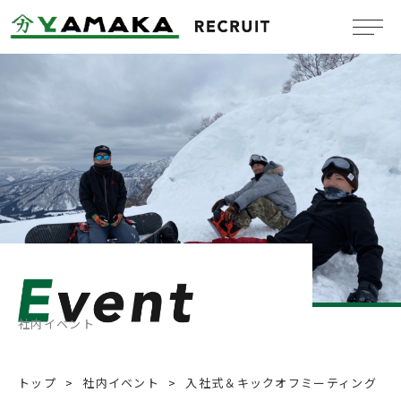
Company
会社概要
Benefit system
福利厚生
Message
メッセージ
Job information
新卒採用情報
社内イベント
Mid-Career
中途採用情報
トップ
社内イベント
入社式＆キックオフミーティング