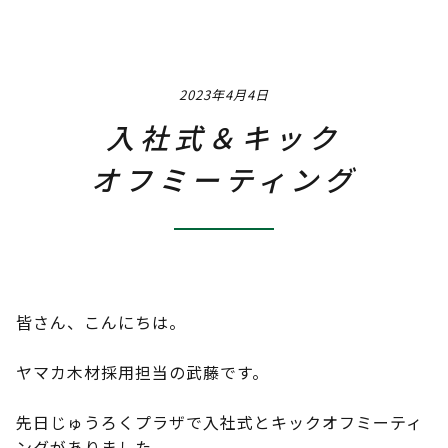
Job
職種 / 仕事内容紹介
2023年4月4日
Q & A
よくあるご質問
入社式＆キック
Interview
オフミーティング
社員インタビュー
Event
社内イベント
Training & Career
皆さん、こんにちは。
研修・教育制度＆キャリアアップ
ヤマカ木材採用担当の武藤です。
Instagram
先日じゅうろくプラザで入社式とキックオフミーティ
ングがありました。