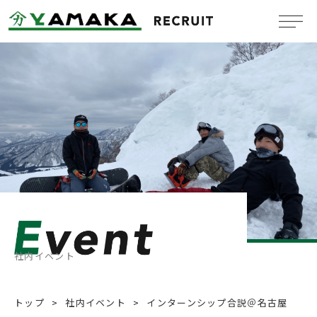
Company
会社概要
Benefit system
福利厚生
Message
メッセージ
Job information
新卒採用情報
社内イベント
Mid-Career
中途採用情報
トップ
社内イベント
インターンシップ合説＠名古屋