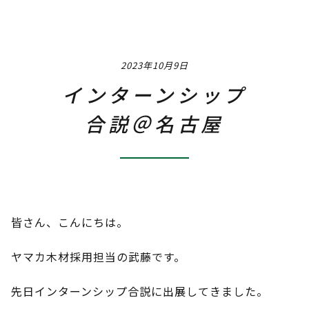
Job
職種 / 仕事内容紹介
2023年10月9日
Q & A
よくあるご質問
インターンシップ
Interview
合説＠名古屋
社員インタビュー
Event
社内イベント
Training & Career
皆さん、こんにちは。
研修・教育制度＆キャリアアップ
ヤマカ木材採用担当の武藤です。
Instagram
先日インターンシップ合説に出展してきました。