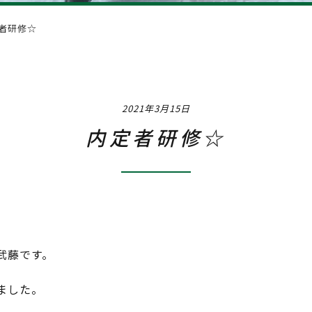
Interview
社員イ
者研修☆
Training & Ca
2021年3月15日
内定者研修☆
武藤です。
ました。